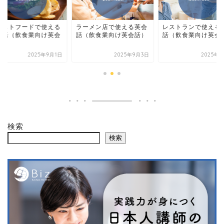
ーメン店で使える英会
レストランで使える英会
ファストフードで使
（飲食業向け英会話）
話（飲食業向け英会話）
英会話（飲食業向け
話）
2025年9月3日
2025年9月1日
2025年9
検索
検索