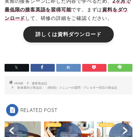
実際の接客シーンに即した内容で学べるため、
2ヶ月で
最低限の接客英語を習得可能
です。まずは
資料をダウ
ンロード
して、研修の詳細をご確認ください。
詳しくは資料ダウンロード
HOME
接客英会話
飲食業向け英会話：（第9回）メニューの質問・アレルギー対応の英会話
RELATED POST
英会話
接客英会話
接客英会話