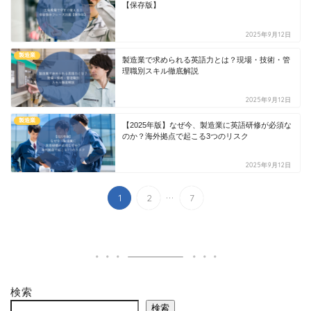
【保存版】
2025年9月12日
製造業
製造業で求められる英語力とは？現場・技術・管
理職別スキル徹底解説
2025年9月12日
製造業
【2025年版】なぜ今、製造業に英語研修が必須な
のか？海外拠点で起こる3つのリスク
2025年9月12日
...
1
2
7
検索
検索