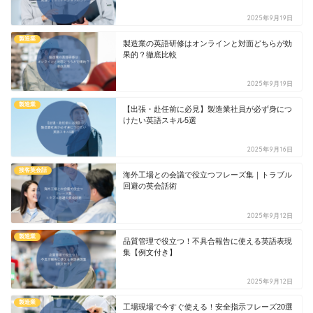
2025年9月19日
製造業
製造業の英語研修はオンラインと対面どちらが効
果的？徹底比較
2025年9月19日
製造業
【出張・赴任前に必見】製造業社員が必ず身につ
けたい英語スキル5選
2025年9月16日
接客英会話
海外工場との会議で役立つフレーズ集｜トラブル
回避の英会話術
2025年9月12日
製造業
品質管理で役立つ！不具合報告に使える英語表現
集【例文付き】
2025年9月12日
製造業
工場現場で今すぐ使える！安全指示フレーズ20選