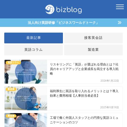
法人向け英語研修「ビジネスワールドトーク」
最新記事
接客英会話
英語コラム
製造業
英語コラム
リスキリングに「英語」が選ばれる理由とは？社
員のキャリアアップと企業成長を両立する導入戦
略
2026年1月22日
製造業
福利厚生に英語を取り入れるメリットとは？導入
効果と費用相場【人事担当者必見】
2025年9月19日
製造業
工場で働く外国人スタッフとの円滑な英語コミュ
ニケーションのコツ