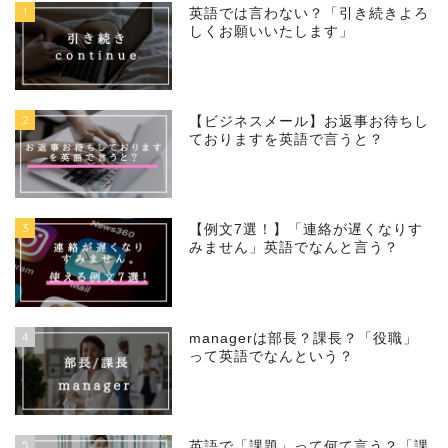
1
英語では言わない？「引き続きよろ
しくお願いいたします」
2
【ビジネスメール】お返事お待ちし
ておりますを英語で言うと？
3
【例文7選！】「連絡が遅くなりす
みません」英語でなんと言う？
4
managerは部長？課長？「役職」
って英語でなんという？
5
英語で「課題」って何て言う？「課