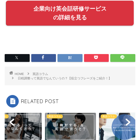
企業向け英会話研修サービス
の詳細を見る
HOME
英語コラム
日程調整って英語でなんていうの？【役立つフレーズをご紹介！】
RELATED POST
コラム
英語コラム
英語コラム