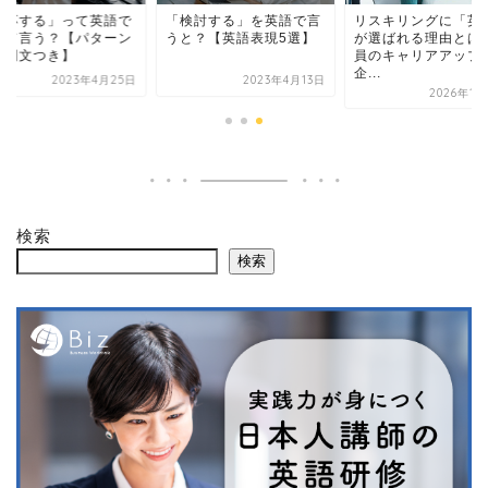
対応する」って英語で
「検討する」を英語で言
リスキリングに「英
んて言う？【パターン
うと？【英語表現5選】
が選ばれる理由とは
の例文つき】
員のキャリアアップ
企...
2023年4月25日
2023年4月13日
2026年1月
検索
検索